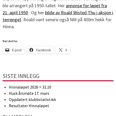
ble arrangert på 1950-tallet. Her
annonse for løpet fra
21. april 1950
. Og her
bilde av Roald Wisted Thu i aksjon i
terrenget
. Roald vant senere også NM på 400m hekk for
Hinna.
Del dette:
E-post
Facebook
X
SISTE INNLEGG
Hinnaløpet 2026 = 31.10
Husk årsmøte 17. mars
Oppdatert klubbstatistikk
Resultater Hinnaløpet