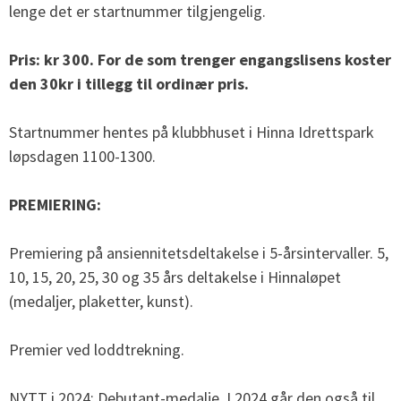
lenge det er startnummer tilgjengelig.
Pris: kr 300. For de som trenger engangslisens koster
den 30kr i tillegg til ordinær pris.
Startnummer hentes på klubbhuset i Hinna Idrettspark
løpsdagen 1100-1300.
PREMIERING:
Premiering på ansiennitetsdeltakelse i 5-årsintervaller. 5,
10, 15, 20, 25, 30 og 35 års deltakelse i Hinnaløpet
(medaljer, plaketter, kunst).
Premier ved loddtrekning.
NYTT i 2024: Debutant-medalje. I 2024 går den også til