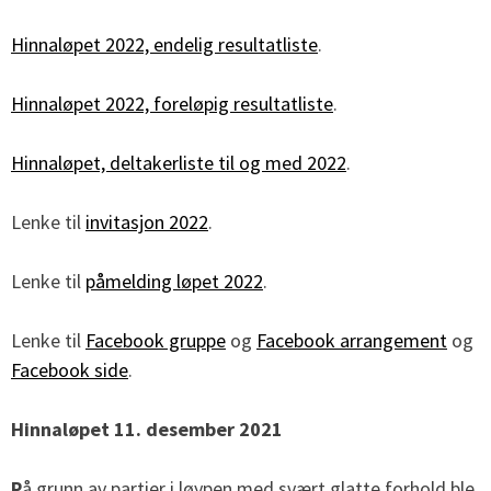
Hinnaløpet 2022, endelig resultatliste
.
Hinnaløpet 2022, foreløpig resultatliste
.
Hinnaløpet, deltakerliste til og med 2022
.
Lenke til
invitasjon 2022
.
Lenke til
påmelding løpet 2022
.
Lenke til
Facebook gruppe
og
Facebook arrangement
og
Facebook side
.
Hinnaløpet 11. desember 2021
P
å grunn av partier i løypen med svært glatte forhold ble