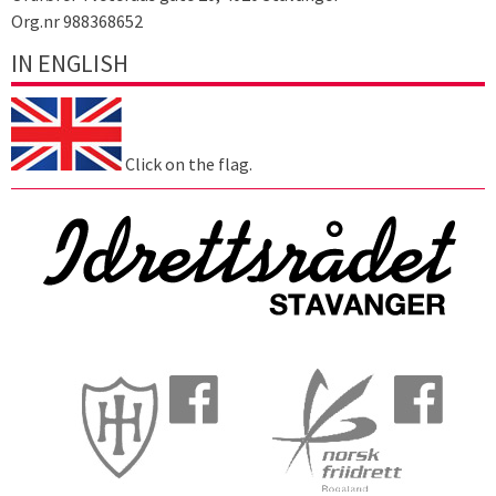
Org.nr 988368652
IN ENGLISH
Click on the flag.