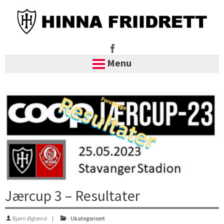
Menu
Skip
to
content
Jærcup 3 – Resultater
Bjørn Øglænd
:
Ukategorisert