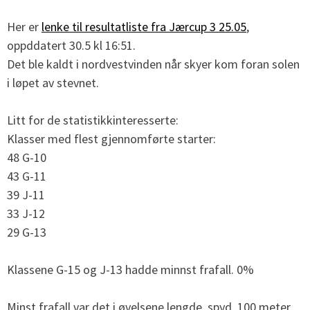
Her er
lenke til resultatliste fra Jærcup 3 25.05
,
oppddatert 30.5 kl 16:51.
Det ble kaldt i nordvestvinden når skyer kom foran solen
i løpet av stevnet.
Litt for de statistikkinteresserte:
Klasser med flest gjennomførte starter:
48 G-10
43 G-11
39 J-11
33 J-12
29 G-13
Klassene G-15 og J-13 hadde minnst frafall. 0%
Minst frafall var det i øvelsene lengde, spyd, 100 meter,