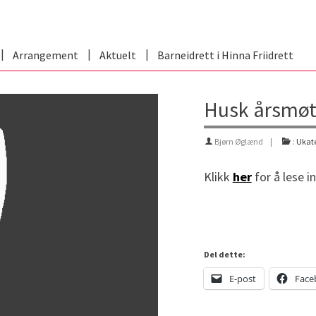
Arrangement
Aktuelt
Barneidrett i Hinna Friidrett
Husk årsmøt
Bjørn Øglænd
:
Ukate
Klikk
her
for å lese i
Del dette:
E-post
Face