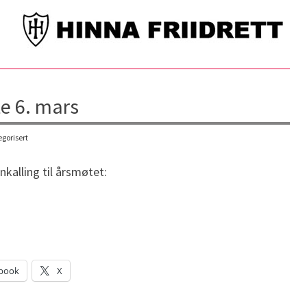
e 6. mars
gorisert
nnkalling til årsmøtet:
book
X