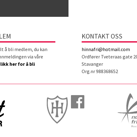
DLEM
KONTAKT OSS
lt å bli medlem, du kan
hinnafri@hotmail.com
nnmeldingen via våre
Ordfører Tveteraas gate 2
likk her for å bli
Stavanger
Org.nr 988368652