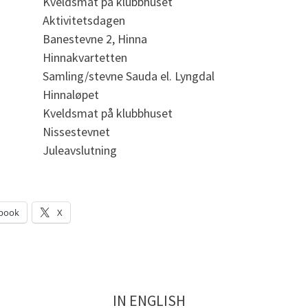
Kveldsmat på klubbhuset
Aktivitetsdagen
Banestevne 2, Hinna
Hinnakvartetten
Samling/stevne Sauda el. Lyngdal
Hinnaløpet
Kveldsmat på klubbhuset
Nissestevnet
Juleavslutning
book
X
IN ENGLISH