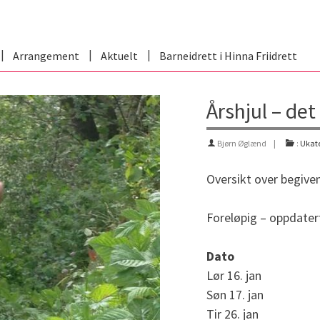
Arrangement
Aktuelt
Barneidrett i Hinna Friidrett
Årshjul – det
Bjørn Øglænd
:
Ukate
Oversikt over begiven
Foreløpig – oppdatert
Dato
Lør 16. jan
Søn 17. jan
Tir 26. jan