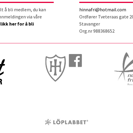
lt å bli medlem, du kan
hinnafri@hotmail.com
nnmeldingen via våre
Ordfører Tveteraas gate 2
likk her for å bli
Stavanger
Org.nr 988368652